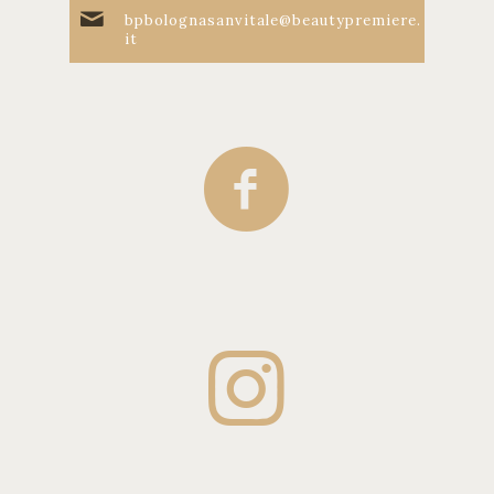
bpbolognasanvitale@beautypremiere.
it