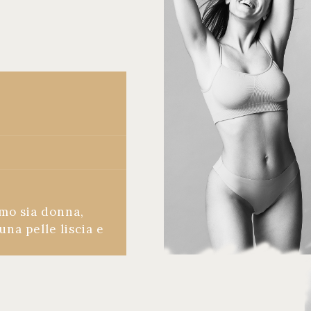
mo sia donna,
una pelle liscia e