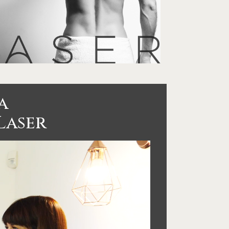
a
 Laser