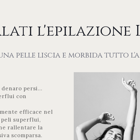
lati l'epilazione 
una pelle liscia e morbida tutto l
 denaro persi...
erflui con
amente efficace nel
peli superflui,
ne rallentare la
ssiva scomparsa.