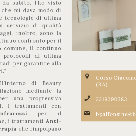
da subito, l’ho visto
a che mi dava modo di
e tecnologie di ultima
 servizio di qualità
aggi, inoltre, sono la
ntinuo confronto per il
o comune, il continuo
protocolli di ultima
radi per garantire alla
i.”
Corso Giacomo
ll’interno di Beauty
(RA)
ilazione mediante la
per una progressiva
3318290383
i. I trattamenti con
Infrarossi
per il
bpalfonsine@b
ne, i trattamenti
Anti-
erapia
che rimpolpano