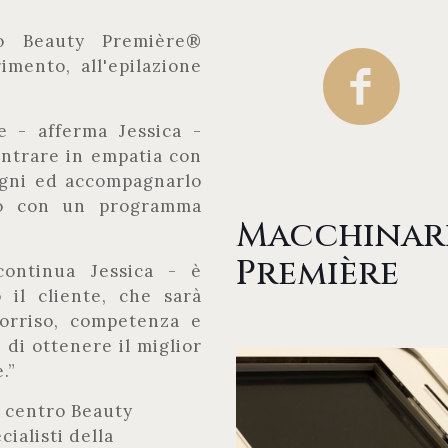
ro Beauty Première®
imento, all'epilazione
 - afferma Jessica -
 entrare in empatia con
sogni ed accompagnarlo
ato con un programma
Macchinari
Première
continua Jessica - è
 il cliente, che sarà
orriso, competenza e
 di ottenere il miglior
.”
 centro Beauty
ialisti della