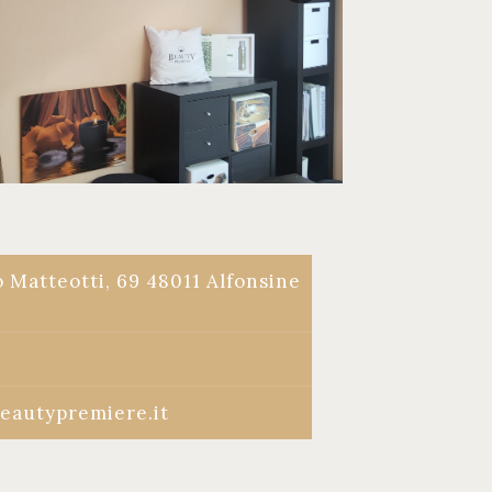
 Matteotti, 69 48011 Alfonsine
eautypremiere.it