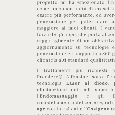
progetto mi ha emozionato fin 
come un’opportunità di crescit
essere più performante, ed aver
generazione per poter dare un
maggiore ai miei clienti. I vant
forza del gruppo, che porta al co
raggiungimento di un obbiettiv
aggiornamento su tecnologie e 
generazione e il supporto a 360 g
clientela alti standard qualititativ
I trattamenti più richiesti a
Première® Alfonsine sono l'ep
tecnologia
Laser al diodo
, 
eliminazione dei peli superflu
l'
Endomassaggio
e gli
rimodellamento del corpo e, infi
age
con infraheat e l'
Ossigeno t