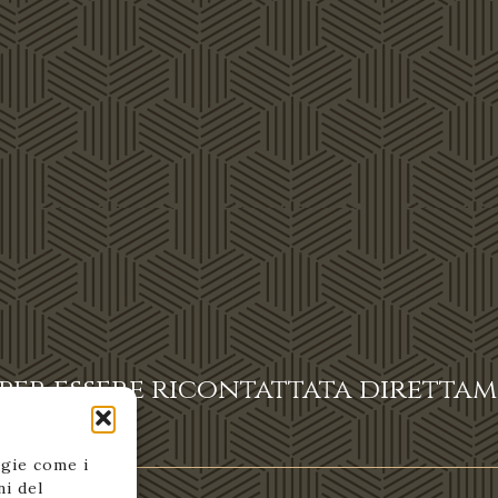
 per essere ricontattata diretta
ogie come i
i del