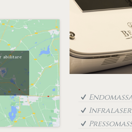
r abilitare
s
y
Endomass
Infralaser
Pressomas